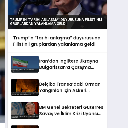
Trump’ın “tarihi anlaşma” duyurusuna
Filistinli gruplardan yalanlama geldi
İran’dan İngiltere Ukrayna
Bulgaristan’a Çatışma
Mesajı
Belçika Fransa’daki Orman
Yangınları İçin Askeri
Personel ve Su Tankerleri
Sevk Etti
BM Genel Sekreteri Guterres
Savaş ve İklim Krizi Uyarısı
Yaptı