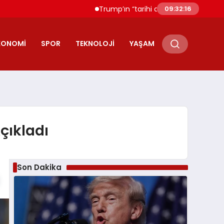
Trump’ın “tarihi anlaşma” duyurusuna Filis
09:32:17
KONOMI
SPOR
TEKNOLOJI
YAŞAM
çıkladı
Son Dakika