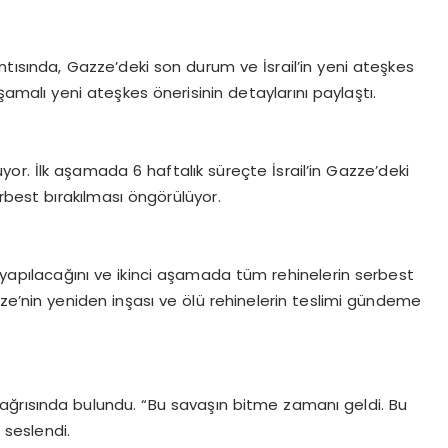
tısında, Gazze’deki son durum ve İsrail’in yeni ateşkes
aşamalı yeni ateşkes önerisinin detaylarını paylaştı.
r. İlk aşamada 6 haftalık süreçte İsrail’in Gazze’deki
rbest bırakılması öngörülüyor.
 yapılacağını ve ikinci aşamada tüm rehinelerin serbest
ze’nin yeniden inşası ve ölü rehinelerin teslimi gündeme
ı çağrısında bulundu. “Bu savaşın bitme zamanı geldi. Bu
 seslendi.