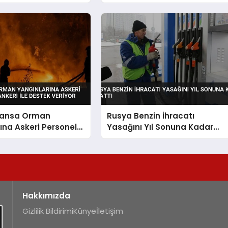
ve Su Tankerleri Sevk Etti
Fransa Orman
Rusya Benzin İhracatı
ına Askeri Personel
Yasağını Yıl Sonuna Kadar
keri ile Destek
Uzattı
Hakkımızda
Gizlilik Bildirimi
Künye
İletişim