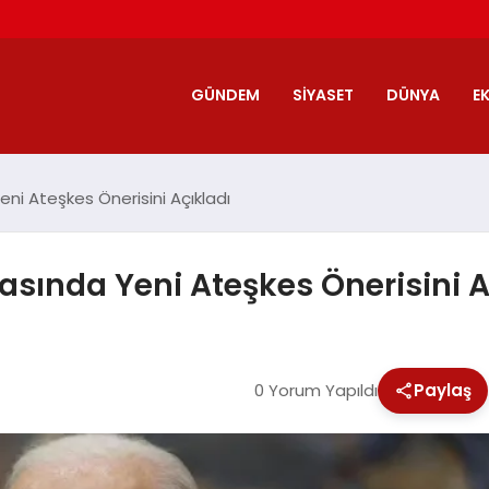
GÜNDEM
SIYASET
DÜNYA
E
eni Ateşkes Önerisini Açıkladı
rasında Yeni Ateşkes Önerisini A
0 Yorum Yapıldı
Paylaş