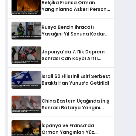
Belçika Fransa Orman
Yangınlarına Askeri Personel
ve Su Tankeri ile Destek
Veriyor
Rusya Benzin İhracatı
Yasağını Yıl Sonuna Kadar
Uzattı
Japonya’da 7.1’lik Deprem
Sonrası Can Kaybı Arttı
Başbakan Duyurdu
İsrail 60 Filistinli Esiri Serbest
Bıraktı Han Yunus’a Getirildi
China Eastern Uçağında İniş
Sonrası Batarya Yangını
Paniğe Neden Oldu
İspanya ve Fransa’da
Orman Yangınları Yüz