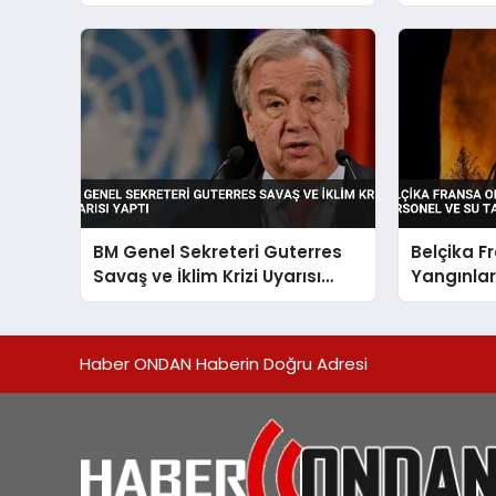
gruplardan yalanlama geldi
BM Genel Sekreteri Guterres
Belçika 
Savaş ve İklim Krizi Uyarısı
Yangınlar
Yaptı
ve Su Tan
Veriyor
Haber ONDAN Haberin Doğru Adresi