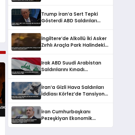
Binlerce Kişinin Tahliyesine
Yol Açtı
Trump İran’a Sert Tepki
Gösterdi ABD Saldırıları
Engelleyecek
İngiltere’de Alkollü İki Asker
Zırhlı Araçla Park Halindeki
Araçlara Çarptı
Irak ABD Suudi Arabistan
Saldırılarını Kınadı
Egemenlik İhlali Dedi
İran’a Gizli Hava Saldırıları
İddiası Körfez’de Tansiyonu
Yükseltti
İran Cumhurbaşkanı
Pezeşkiyan Ekonomik
Baskıların Askeri
l
Kazanımlara Zarar