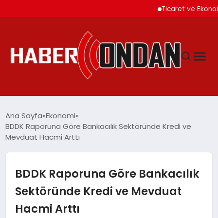
Ticaret ve Ekonomik Ku
GÜNDEM
Ana Sayfa
Ekonomi
BDDK Raporuna Göre Bankacılık Sektöründe Kredi ve
Mevduat Hacmi Arttı
SIYASET
DÜNYA
BDDK Raporuna Göre Bankacılık
Sektöründe Kredi ve Mevduat
EKONOMI
Hacmi Arttı