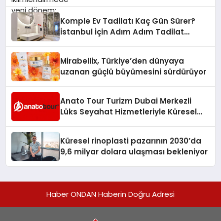
Komple Ev Tadilatı Kaç Gün Sürer?
İstanbul İçin Adım Adım Tadilat
Süreci Rehberi
Mirabellix, Türkiye’den dünyaya
uzanan güçlü büyümesini sürdürüyor
Anato Tour Turizm Dubai Merkezli
Lüks Seyahat Hizmetleriyle Küresel
Turizmde Öne Çıkıyor
Küresel rinoplasti pazarının 2030’da
9,6 milyar dolara ulaşması bekleniyor
Haber ONDAN Haberin Doğru Adresi