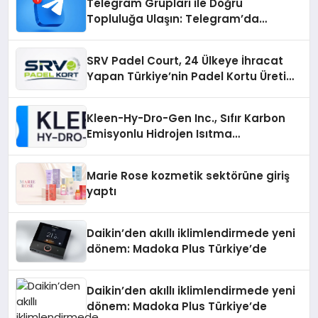
Telegram Grupları ile Doğru
Topluluğa Ulaşın: Telegram’da
Aradığınız Topluluğa Daha Hızlı Ulaşın
SRV Padel Court, 24 Ülkeye İhracat
Yapan Türkiye’nin Padel Kortu Üretim
Gücü
Kleen-Hy-Dro-Gen Inc., Sıfır Karbon
Emisyonlu Hidrojen Isıtma
Teknolojisinde ISO ve TSSA
Düzenleyici Onaylarını Aldı
Marie Rose kozmetik sektörüne giriş
yaptı
Daikin’den akıllı iklimlendirmede yeni
dönem: Madoka Plus Türkiye’de
Daikin’den akıllı iklimlendirmede yeni
dönem: Madoka Plus Türkiye’de