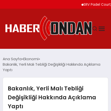
SRV Padel Court, 24 Ü
GÜNDEM
Ana Sayfa
Ekonomi
Bakanlık, Yerli Malı Tebliği Değişikliği Hakkında Açıklama
Yaptı
SIYASET
DÜNYA
Bakanlık, Yerli Malı Tebliği
Değişikliği Hakkında Açıklama
EKONOMI
Yaptı