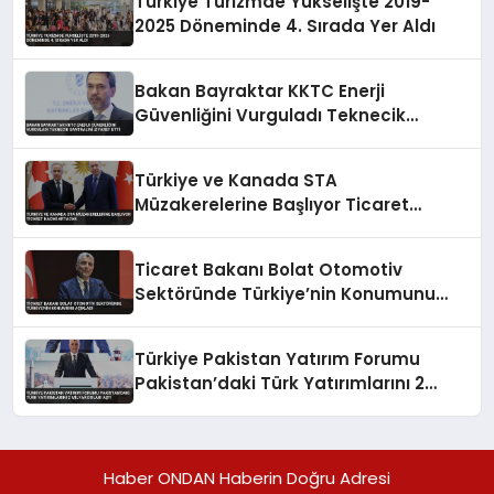
Türkiye Turizmde Yükselişte 2019-
2025 Döneminde 4. Sırada Yer Aldı
Bakan Bayraktar KKTC Enerji
Güvenliğini Vurguladı Teknecik
Santralini Ziyaret Etti
Türkiye ve Kanada STA
Müzakerelerine Başlıyor Ticaret
Hacmi Artacak
Ticaret Bakanı Bolat Otomotiv
Sektöründe Türkiye’nin Konumunu
Açıkladı
Türkiye Pakistan Yatırım Forumu
Pakistan’daki Türk Yatırımlarını 2
Milyar Doları Aştı
Haber ONDAN Haberin Doğru Adresi