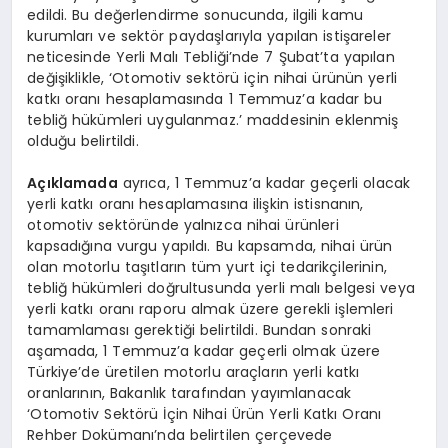
edildi. Bu değerlendirme sonucunda, ilgili kamu
kurumları ve sektör paydaşlarıyla yapılan istişareler
neticesinde Yerli Malı Tebliği’nde 7 Şubat’ta yapılan
değişiklikle, ‘Otomotiv sektörü için nihai ürünün yerli
katkı oranı hesaplamasında 1 Temmuz’a kadar bu
tebliğ hükümleri uygulanmaz.’ maddesinin eklenmiş
olduğu belirtildi.
Açıklamada
ayrıca, 1 Temmuz’a kadar geçerli olacak
yerli katkı oranı hesaplamasına ilişkin istisnanın,
otomotiv sektöründe yalnızca nihai ürünleri
kapsadığına vurgu yapıldı. Bu kapsamda, nihai ürün
olan motorlu taşıtların tüm yurt içi tedarikçilerinin,
tebliğ hükümleri doğrultusunda yerli malı belgesi veya
yerli katkı oranı raporu almak üzere gerekli işlemleri
tamamlaması gerektiği belirtildi. Bundan sonraki
aşamada, 1 Temmuz’a kadar geçerli olmak üzere
Türkiye’de üretilen motorlu araçların yerli katkı
oranlarının, Bakanlık tarafından yayımlanacak
‘Otomotiv Sektörü İçin Nihai Ürün Yerli Katkı Oranı
Rehber Dokümanı’nda belirtilen çerçevede