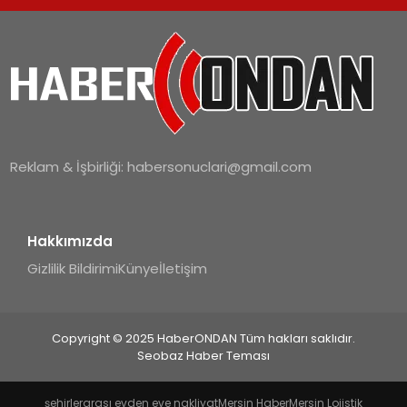
Reklam & İşbirliği:
habersonuclari@gmail.com
Hakkımızda
Gizlilik Bildirimi
Künye
İletişim
Copyright © 2025 HaberONDAN Tüm hakları saklıdır.
Seobaz Haber Teması
şehirlerarası evden eve nakliyat
Mersin Haber
Mersin Lojistik