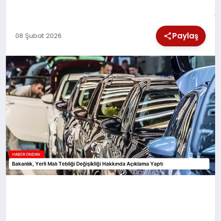
SPOR
Paylaş
08 Şubat 2026
TEKNOLOJI
YAŞAM