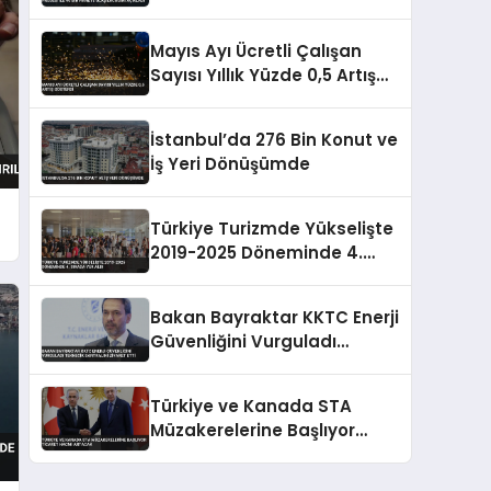
Bin Haneye Ulaşılacağını
Açıkladı
Mayıs Ayı Ücretli Çalışan
Sayısı Yıllık Yüzde 0,5 Artış
Gösterdi
İstanbul’da 276 Bin Konut ve
İş Yeri Dönüşümde
e
Türkiye Turizmde Yükselişte
2019-2025 Döneminde 4.
Sırada Yer Aldı
Bakan Bayraktar KKTC Enerji
Güvenliğini Vurguladı
Teknecik Santralini Ziyaret
Etti
Türkiye ve Kanada STA
Müzakerelerine Başlıyor
Ticaret Hacmi Artacak