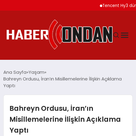
Tencent Hy3 dünya ge
GÜNDEM
Ana Sayfa
Yaşam
Bahreyn Ordusu, İran’ın Misillemelerine İlişkin Açıklama
Yaptı
SIYASET
DÜNYA
Bahreyn Ordusu, İran’ın
Misillemelerine İlişkin Açıklama
EKONOMI
Yaptı