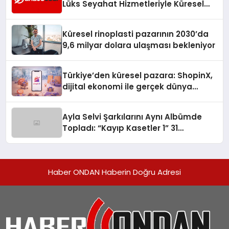
Lüks Seyahat Hizmetleriyle Küresel
Turizmde Öne Çıkıyor
Küresel rinoplasti pazarının 2030’da
9,6 milyar dolara ulaşması bekleniyor
Türkiye’den küresel pazara: ShopinX,
dijital ekonomi ile gerçek dünya
alışverişini bir araya getirmeyi
hedefliyor
Ayla Selvi Şarkılarını Aynı Albümde
Topladı: “Kayıp Kasetler 1” 31
Temmuz’da Yayında
Haber ONDAN Haberin Doğru Adresi