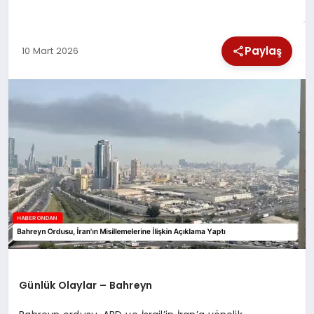
SPOR
Paylaş
10 Mart 2026
TEKNOLOJI
YAŞAM
Günlük Olaylar – Bahreyn