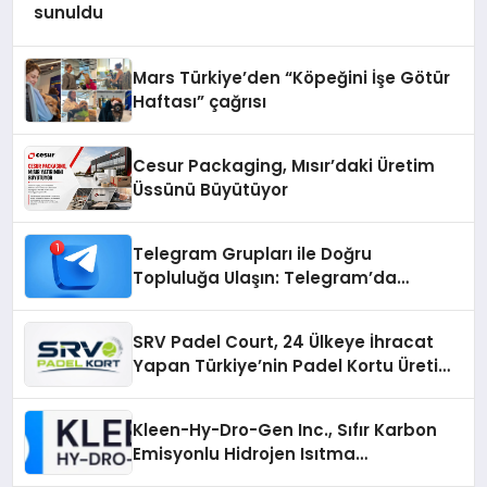
sunuldu
Mars Türkiye’den “Köpeğini İşe Götür
Haftası” çağrısı
Cesur Packaging, Mısır’daki Üretim
Üssünü Büyütüyor
Telegram Grupları ile Doğru
Topluluğa Ulaşın: Telegram’da
Aradığınız Topluluğa Daha Hızlı Ulaşın
SRV Padel Court, 24 Ülkeye İhracat
Yapan Türkiye’nin Padel Kortu Üretim
Gücü
Kleen-Hy-Dro-Gen Inc., Sıfır Karbon
Emisyonlu Hidrojen Isıtma
Teknolojisinde ISO ve TSSA