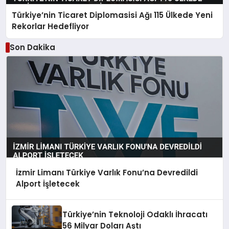
Türkiye’nin Ticaret Diplomasisi Ağı 115 Ülkede Yeni
Rekorlar Hedefliyor
Son Dakika
İzmir Limanı Türkiye Varlık Fonu’na Devredildi
Alport İşletecek
Türkiye’nin Teknoloji Odaklı İhracatı
56 Milyar Doları Aştı