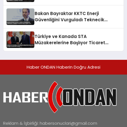
Bakan Bayraktar KKTC Enerji
Güvenliğini Vurguladı Teknecik
Santralini Ziyaret Etti
Türkiye ve Kanada STA
Müzakerelerine Başlıyor Ticaret
Hacmi Artacak
Haber ONDAN Haberin Doğru Adresi
Reklam & İşbirliği:
habersonuclari@gmail.com