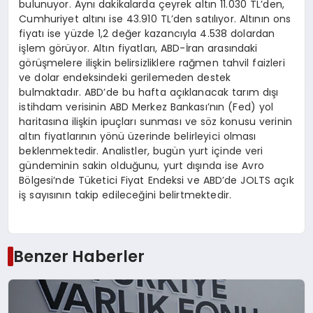
bulunuyor. Aynı dakikalarda çeyrek altın 11.030 TL’den,
Cumhuriyet altını ise 43.910 TL’den satılıyor. Altının ons
fiyatı ise yüzde 1,2 değer kazancıyla 4.538 dolardan
işlem görüyor. Altın fiyatları, ABD-İran arasındaki
görüşmelere ilişkin belirsizliklere rağmen tahvil faizleri
ve dolar endeksindeki gerilemeden destek
bulmaktadır. ABD’de bu hafta açıklanacak tarım dışı
istihdam verisinin ABD Merkez Bankası’nın (Fed) yol
haritasına ilişkin ipuçları sunması ve söz konusu verinin
altın fiyatlarının yönü üzerinde belirleyici olması
beklenmektedir. Analistler, bugün yurt içinde veri
gündeminin sakin olduğunu, yurt dışında ise Avro
Bölgesi’nde Tüketici Fiyat Endeksi ve ABD’de JOLTS açık
iş sayısının takip edileceğini belirtmektedir.
Benzer Haberler