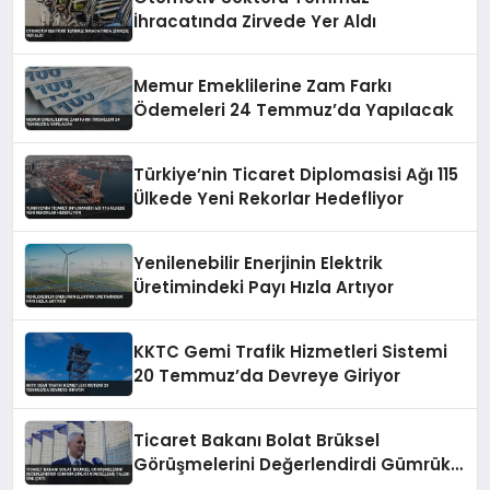
İhracatında Zirvede Yer Aldı
Memur Emeklilerine Zam Farkı
Ödemeleri 24 Temmuz’da Yapılacak
Türkiye’nin Ticaret Diplomasisi Ağı 115
Ülkede Yeni Rekorlar Hedefliyor
Yenilenebilir Enerjinin Elektrik
Üretimindeki Payı Hızla Artıyor
KKTC Gemi Trafik Hizmetleri Sistemi
20 Temmuz’da Devreye Giriyor
Ticaret Bakanı Bolat Brüksel
Görüşmelerini Değerlendirdi Gümrük
Birliği Güncelleme Talebi Öne Çıktı