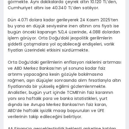
görmekte. Aynı dakikalarda çeyrek altın 10.120 TL’den,
Cumhuriyet altını ise 40.340 TL’den satılıyor.
Dün 4.071 dolara kadar gerileyerek 24 Kasım 2025’ten
bu yana en düşük seviyesine inen altının ons fiyatı ise
bugün önceki kapanışın %0,4 üzerinde, 4.088 dolardan
işlem görüyor. Orta Doğu’daki jeopolitik gerilimlerin
şiddetli çatışmalara yol açabileceği endişeleri, varlık
fiyatları üzerindeki etkisini sürdürmekte.
Orta Doğu’daki gerilimlerin enflasyon risklerini artırması
ve ABD Merkez Bankası’nın yıl sonuna kadar faiz
artırımı yapacağına kesin gözüyle bakılmasına
rağmen, aşırı düşüşler sonrasında alım fırsatlarıyla altın
fiyatlarında bir yükseliş eğilimi gözlemlenmekte.
Analistler, bugün yurt içinde TCMB’nin faiz kararının
yanı sıra haftalık para ve banka istatistikleri, yurt
dışında ise Avrupa Merkez Bankası’nın faiz kararı,
ABD’de haftalık işsizlik maaşı başvuruları ve ÜFE
verilerinin takip edileceğini belirtiyor.
AA Finans’ın gerçekleştirdiği beklenti anketine katılan