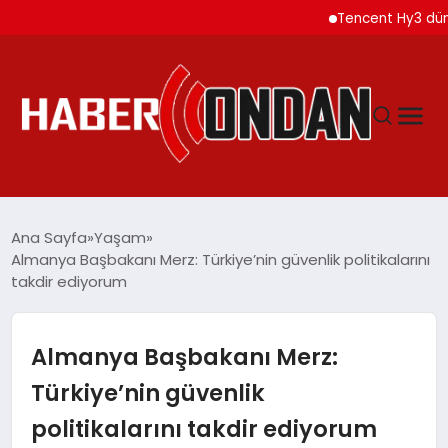
Tencent Hy3 dünya g
GÜNDEM
Ana Sayfa
Yaşam
Almanya Başbakanı Merz: Türkiye’nin güvenlik politikalarını
takdir ediyorum
SIYASET
DÜNYA
Almanya Başbakanı Merz:
Türkiye’nin güvenlik
EKONOMI
politikalarını takdir ediyorum