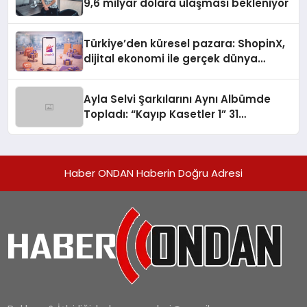
9,6 milyar dolara ulaşması bekleniyor
Türkiye’den küresel pazara: ShopinX,
dijital ekonomi ile gerçek dünya
alışverişini bir araya getirmeyi
hedefliyor
Ayla Selvi Şarkılarını Aynı Albümde
Topladı: “Kayıp Kasetler 1” 31
Temmuz’da Yayında
Haber ONDAN Haberin Doğru Adresi