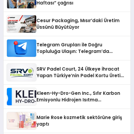
Haftası” çağrısı
Cesur Packaging, Mısır’daki Üretim
Üssünü Büyütüyor
Telegram Grupları ile Doğru
Topluluğa Ulaşın: Telegram’da
Aradığınız Topluluğa Daha Hızlı Ulaşın
SRV Padel Court, 24 Ülkeye İhracat
Yapan Türkiye’nin Padel Kortu Üretim
Gücü
Kleen-Hy-Dro-Gen Inc., Sıfır Karbon
Emisyonlu Hidrojen Isıtma
Teknolojisinde ISO ve TSSA
Düzenleyici Onaylarını Aldı
Marie Rose kozmetik sektörüne giriş
yaptı