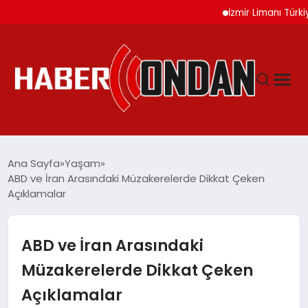
İzmir Limanı Türkiye Va
GÜNDEM
Ana Sayfa
Yaşam
ABD ve İran Arasındaki Müzakerelerde Dikkat Çeken
Açıklamalar
SIYASET
DÜNYA
ABD ve İran Arasındaki
Müzakerelerde Dikkat Çeken
EKONOMI
Açıklamalar