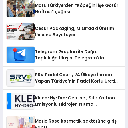
Mars Türkiye’den “Köpeğini İşe Götür
Haftası” çağrısı
Cesur Packaging, Mısır’daki Üretim
Üssünü Büyütüyor
Telegram Grupları ile Doğru
Topluluğa Ulaşın: Telegram’da
Aradığınız Topluluğa Daha Hızlı Ulaşın
SRV Padel Court, 24 Ülkeye İhracat
Yapan Türkiye’nin Padel Kortu Üretim
Gücü
Kleen-Hy-Dro-Gen Inc., Sıfır Karbon
Emisyonlu Hidrojen Isıtma
Teknolojisinde ISO ve TSSA
Düzenleyici Onaylarını Aldı
Marie Rose kozmetik sektörüne giriş
yaptı