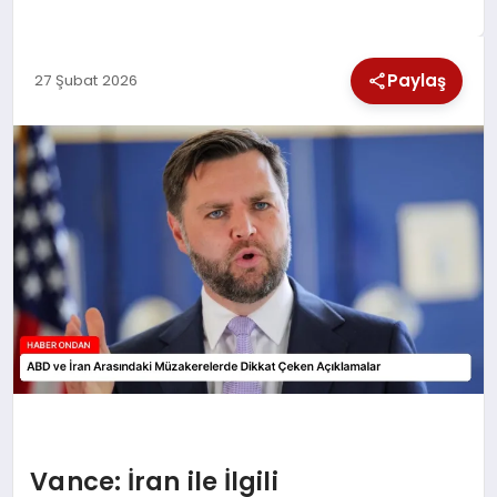
SPOR
Paylaş
27 Şubat 2026
TEKNOLOJI
YAŞAM
Vance: İran ile İlgili