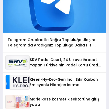
Telegram Grupları ile Doğru Topluluğa Ulaşın:
Telegram’da Aradığınız Topluluğa Daha Hızlı
Ulaşın
SRV Padel Court, 24 Ülkeye İhracat
Yapan Türkiye’nin Padel Kortu Üretim
Gücü
Kleen-Hy-Dro-Gen Inc., Sıfır Karbon
Emisyonlu Hidrojen Isıtma
Teknolojisinde ISO ve TSSA
Düzenleyici Onaylarını Aldı
Marie Rose kozmetik sektörüne giriş
yaptı