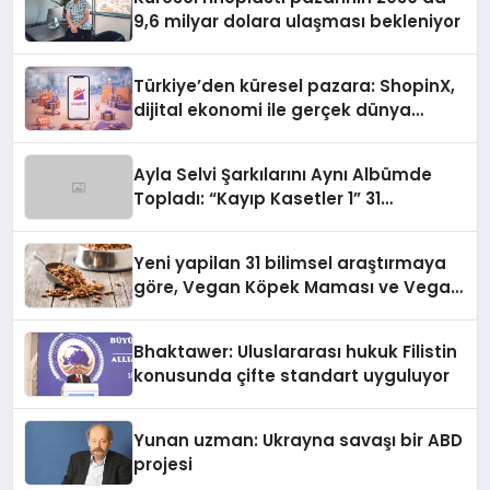
9,6 milyar dolara ulaşması bekleniyor
Türkiye’den küresel pazara: ShopinX,
dijital ekonomi ile gerçek dünya
alışverişini bir araya getirmeyi
hedefliyor
Ayla Selvi Şarkılarını Aynı Albümde
Topladı: “Kayıp Kasetler 1” 31
Temmuz’da Yayında
Yeni yapilan 31 bilimsel araştırmaya
göre, Vegan Köpek Maması ve Vegan
Kedi Mamasının İyi Sindirildiğini
Ortaya Koydu
Bhaktawer: Uluslararası hukuk Filistin
konusunda çifte standart uyguluyor
Yunan uzman: Ukrayna savaşı bir ABD
projesi