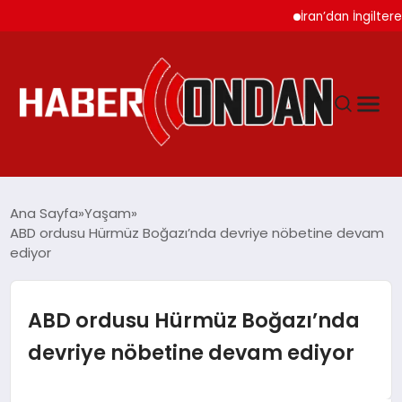
İran’dan İngiltere Uk
GÜNDEM
Ana Sayfa
Yaşam
ABD ordusu Hürmüz Boğazı’nda devriye nöbetine devam
ediyor
SIYASET
DÜNYA
ABD ordusu Hürmüz Boğazı’nda
devriye nöbetine devam ediyor
EKONOMI