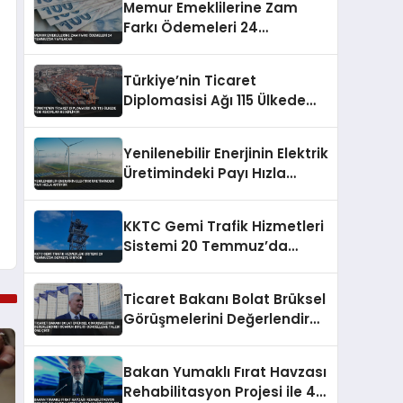
Memur Emeklilerine Zam
Farkı Ödemeleri 24
Temmuz’da Yapılacak
Türkiye’nin Ticaret
Diplomasisi Ağı 115 Ülkede
Yeni Rekorlar Hedefliyor
Yenilenebilir Enerjinin Elektrik
Üretimindeki Payı Hızla
Artıyor
KKTC Gemi Trafik Hizmetleri
Sistemi 20 Temmuz’da
Devreye Giriyor
Ticaret Bakanı Bolat Brüksel
Görüşmelerini Değerlendirdi
Gümrük Birliği Güncelleme
Talebi Öne Çıktı
Bakan Yumaklı Fırat Havzası
Rehabilitasyon Projesi ile 40