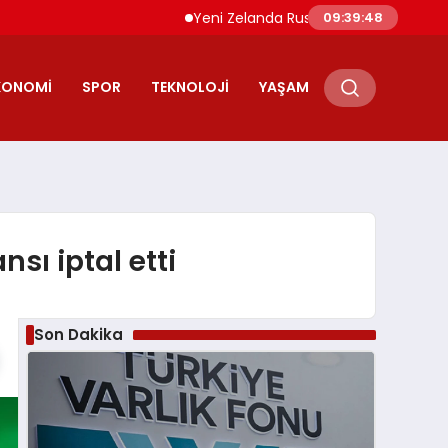
Yeni Zelanda Rusya’ya Karşı 36 Tur Yaptırı
09:39:49
KONOMI
SPOR
TEKNOLOJI
YAŞAM
nsı iptal etti
Son Dakika