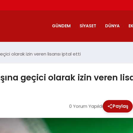
GÜNDEM
SIYASET
DÜNYA
E
ici olarak izin veren lisansı iptal etti
ına geçici olarak izin veren lisa
0 Yorum Yapıldı
Paylaş