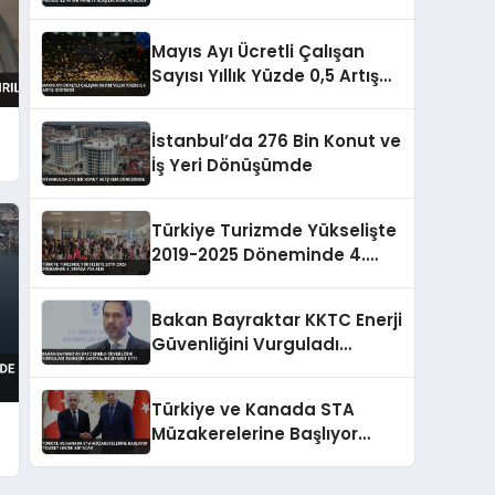
Bin Haneye Ulaşılacağını
Açıkladı
Mayıs Ayı Ücretli Çalışan
Sayısı Yıllık Yüzde 0,5 Artış
Gösterdi
e
İstanbul’da 276 Bin Konut ve
İş Yeri Dönüşümde
Türkiye Turizmde Yükselişte
2019-2025 Döneminde 4.
Sırada Yer Aldı
Bakan Bayraktar KKTC Enerji
Güvenliğini Vurguladı
Teknecik Santralini Ziyaret
Etti
Türkiye ve Kanada STA
Müzakerelerine Başlıyor
i
Ticaret Hacmi Artacak