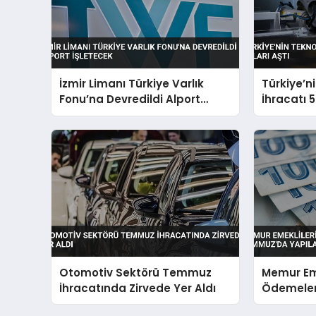
İzmir Limanı Türkiye Varlık
Türkiye’n
Fonu’na Devredildi Alport
İhracatı 5
İşletecek
Otomotiv Sektörü Temmuz
Memur Eme
İhracatında Zirvede Yer Aldı
Ödemeler
Yapılaca