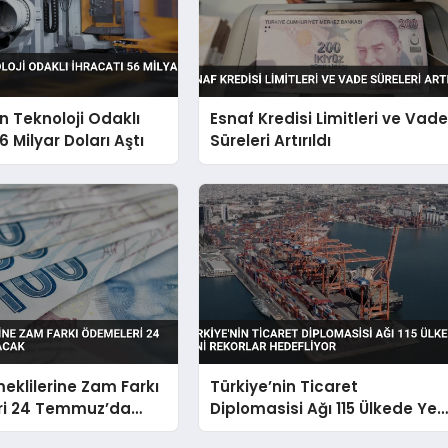
in Teknoloji Odaklı
Esnaf Kredisi Limitleri ve Vad
6 Milyar Doları Aştı
Süreleri Artırıldı
klilerine Zam Farkı
Türkiye’nin Ticaret
i 24 Temmuz’da
Diplomasisi Ağı 115 Ülkede Yen
k
Rekorlar Hedefliyor