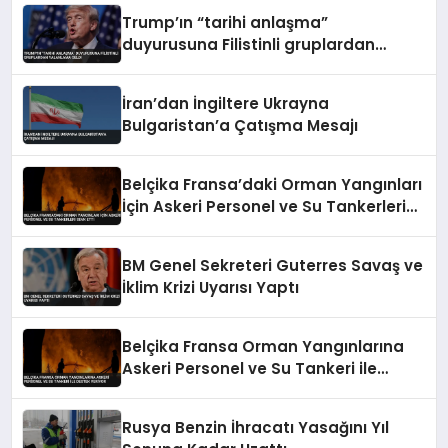
Trump’ın “tarihi anlaşma”
duyurusuna Filistinli gruplardan
yalanlama geldi
İran’dan İngiltere Ukrayna
Bulgaristan’a Çatışma Mesajı
Belçika Fransa’daki Orman Yangınları
İçin Askeri Personel ve Su Tankerleri
Sevk Etti
BM Genel Sekreteri Guterres Savaş ve
İklim Krizi Uyarısı Yaptı
Belçika Fransa Orman Yangınlarına
Askeri Personel ve Su Tankeri ile
Destek Veriyor
Rusya Benzin İhracatı Yasağını Yıl