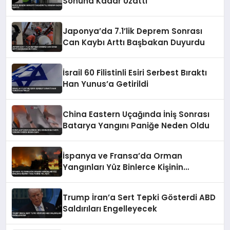
Sonuna Kadar Uzattı
Japonya’da 7.1’lik Deprem Sonrası
Can Kaybı Arttı Başbakan Duyurdu
İsrail 60 Filistinli Esiri Serbest Bıraktı
Han Yunus’a Getirildi
China Eastern Uçağında İniş Sonrası
Batarya Yangını Paniğe Neden Oldu
İspanya ve Fransa’da Orman
Yangınları Yüz Binlerce Kişinin
Tahliyesine Yol Açtı
Trump İran’a Sert Tepki Gösterdi ABD
Saldırıları Engelleyecek