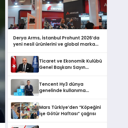
Derya Arms, İstanbul Prohunt 2026’da
yeni nesil ürünlerini ve global marka
vizyonunu sergiledi
Ticaret ve Ekonomik Kulübü
Genel Başkanı Sayın
Mehmet Ulutaş, ekonomiye
dair yaptığı açıklamada
Tencent Hy3 dünya
şunları kaydetti:
genelinde kullanıma
sunuldu
Mars Türkiye’den “Köpeğini
İşe Götür Haftası” çağrısı