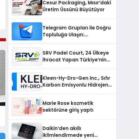
Cesur Packaging, Mısır’daki
Üretim Üssünü Büyütüyor
Telegram Grupları ile Doğru
Topluluğa Ulaşın:
Telegram’da Aradığınız
Topluluğa Daha Hızlı Ulaşın
SRV Padel Court, 24 Ülkeye
İhracat Yapan Türkiye’nin
Padel Kortu Üretim Gücü
Kleen-Hy-Dro-Gen Inc., Sıfır
Karbon Emisyonlu Hidrojen
Isıtma Teknolojisinde ISO ve
TSSA Düzenleyici Onaylarını
Marie Rose kozmetik
Aldı
sektörüne giriş yaptı
e
Daikin’den akıllı
iklimlendirmede yeni