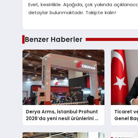
Evet, kesinlikle. Aşağıda, çok yakında açıklana
detaylar bulunmaktadır. Takipte kalın!
Benzer Haberler
Derya Arms, İstanbul Prohunt
Ticaret v
2026’da yeni nesil ürünlerini ve
Genel Ba
global marka vizyonunu
Ulutaş, e
sergiledi
açıklamad