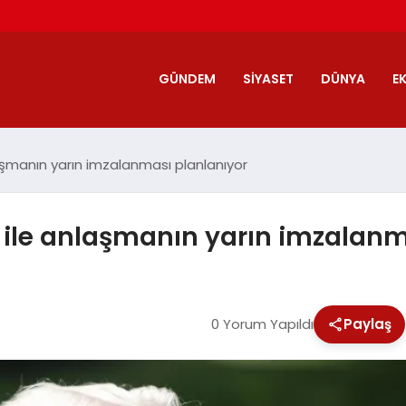
GÜNDEM
SIYASET
DÜNYA
E
aşmanın yarın imzalanması planlanıyor
 ile anlaşmanın yarın imzalanm
0 Yorum Yapıldı
Paylaş