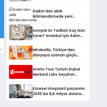
dönem: Madoka Plus
Türkiye’de
Daikin’den akıllı
iklimlendirmede yeni
dönem: Madoka Plus
Türkiye’de
Komple Ev Tadilatı Kaç Gün
Sürer? İstanbul İçin Adım
Adım Tadilat Süreci Rehberi
a
Mirabellix, Türkiye’den
dünyaya uzanan güçlü
büyümesini sürdürüyor
Anato Tour Turizm Dubai
Merkezli Lüks Seyahat
Hizmetleriyle Küresel
Turizmde Öne Çıkıyor
Küresel rinoplasti pazarının
2030’da 9,6 milyar dolara
ulaşması bekleniyor