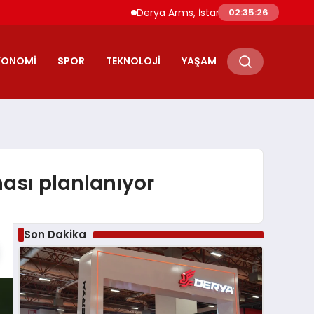
Derya Arms, İstanbul Prohunt 2026’da yeni 
02:35:27
KONOMI
SPOR
TEKNOLOJI
YAŞAM
ası planlanıyor
Son Dakika