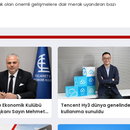
cak olan önemli gelişmelere dair merak uyandıran bazı
e Ekonomik Kulübü
Tencent Hy3 dünya genelind
şkanı Sayın Mehmet
kullanıma sunuldu
konomiye dair yaptığı
a şunları kaydetti: