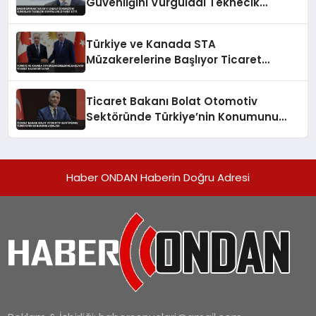
Güvenliğini Vurguladı Teknecik
Santralini Ziyaret Etti
Türkiye ve Kanada STA
Müzakerelerine Başlıyor Ticaret
Hacmi Artacak
Ticaret Bakanı Bolat Otomotiv
Sektöründe Türkiye’nin Konumunu
Açıkladı
Haber ONDAN Haberin Doğru Adresi