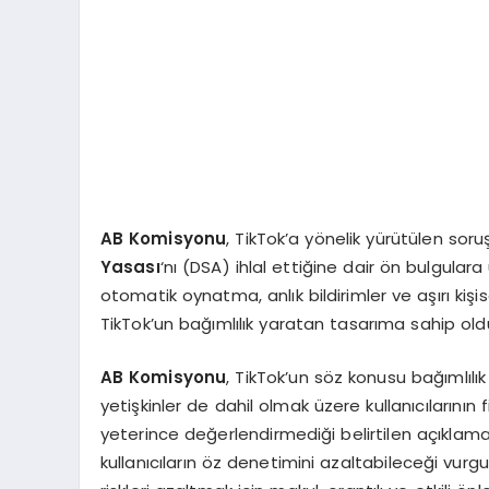
AB Komisyonu
, TikTok’a yönelik yürütülen s
Yasası
‘nı (DSA) ihlal ettiğine dair ön bulgular
otomatik oynatma, anlık bildirimler ve aşırı kişis
TikTok’un bağımlılık yaratan tasarıma sahip old
AB Komisyonu
, TikTok’un söz konusu bağımlılık
yetişkinler de dahil olmak üzere kullanıcılarının f
yeterince değerlendirmediği belirtilen açıklam
kullanıcıların öz denetimini azaltabileceği vurg