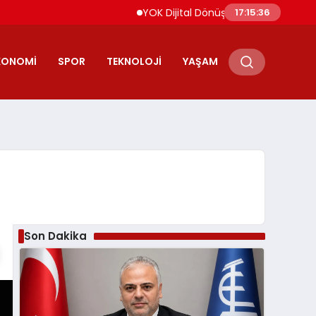
YOK Dijital Dönüşüm İçin Bilişim Uzmanları
17:15:36
KONOMI
SPOR
TEKNOLOJI
YAŞAM
Son Dakika