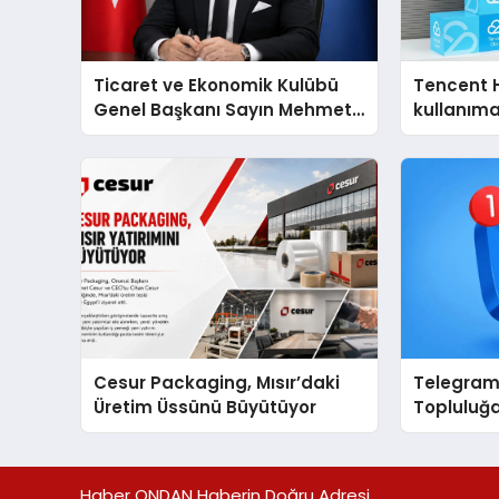
Ticaret ve Ekonomik Kulübü
Tencent 
Genel Başkanı Sayın Mehmet
kullanım
Ulutaş, ekonomiye dair yaptığı
açıklamada şunları kaydetti:
Cesur Packaging, Mısır’daki
Telegram 
Üretim Üssünü Büyütüyor
Topluluğa
Aradığını
Hızlı Ulaşı
Haber ONDAN Haberin Doğru Adresi