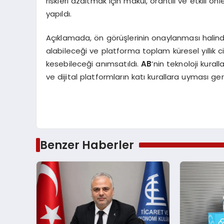
riskleri azaltmak için makul, orantılı ve etkili
yapıldı.
Açıklamada, ön görüşlerinin onaylanması hali
alabileceği ve platforma toplam küresel yıllık
kesebileceği anımsatıldı.
AB
‘nin teknoloji kura
ve dijital platformların katı kurallara uyması ger
Benzer Haberler