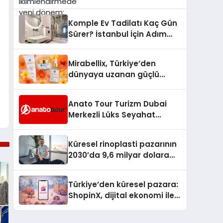
dönem: Madoka Plus
Türkiye’de
Komple Ev Tadilatı Kaç Gün
Sürer? İstanbul İçin Adım
Adım Tadilat Süreci Rehberi
Mirabellix, Türkiye’den
dünyaya uzanan güçlü
büyümesini sürdürüyor
Anato Tour Turizm Dubai
Merkezli Lüks Seyahat
Hizmetleriyle Küresel
Turizmde Öne Çıkıyor
Küresel rinoplasti pazarının
2030’da 9,6 milyar dolara
ulaşması bekleniyor
Türkiye’den küresel pazara:
ShopinX, dijital ekonomi ile
gerçek dünya alışverişini bir
araya getirmeyi hedefliyor