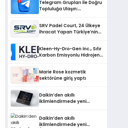
Telegram Grupları ile Doğru
Topluluğa Ulaşın:
Telegram’da Aradığınız
Topluluğa Daha Hızlı Ulaşın
SRV Padel Court, 24 Ülkeye
İhracat Yapan Türkiye’nin
Padel Kortu Üretim Gücü
Kleen-Hy-Dro-Gen Inc., Sıfır
Karbon Emisyonlu Hidrojen
Isıtma Teknolojisinde ISO ve
TSSA Düzenleyici Onaylarını
Marie Rose kozmetik
Aldı
sektörüne giriş yaptı
Daikin’den akıllı
iklimlendirmede yeni
dönem: Madoka Plus
Türkiye’de
Daikin’den akıllı
iklimlendirmede yeni