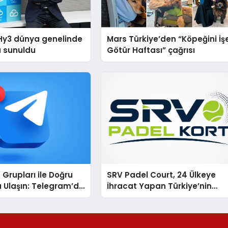
Hy3 dünya genelinde
Mars Türkiye’den “Köpeğini İş
a sunuldu
Götür Haftası” çağrısı
Grupları ile Doğru
SRV Padel Court, 24 Ülkeye
 Ulaşın: Telegram’da
İhracat Yapan Türkiye’nin
z Topluluğa Daha
Padel Kortu Üretim Gücü
n