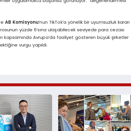
 önlemler uygulamakta başarısız görünüyor.” değerlendirmesi
nde
AB Komisyonu
‘nun TikTok’a yönelik bir uyumsuzluk kararı
 cirosunun yüzde 6’sına ulaşabilecek seviyede para cezası
lları kapsamında Avrupa’da faaliyet gösteren büyük şirketler
ektiğine vurgu yapıldı.