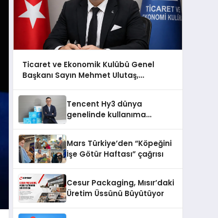
Ticaret ve Ekonomik Kulübü Genel
Başkanı Sayın Mehmet Ulutaş,
ekonomiye dair yaptığı açıklamada
şunları kaydetti:
Tencent Hy3 dünya
genelinde kullanıma
sunuldu
Mars Türkiye’den “Köpeğini
İşe Götür Haftası” çağrısı
Cesur Packaging, Mısır’daki
Üretim Üssünü Büyütüyor