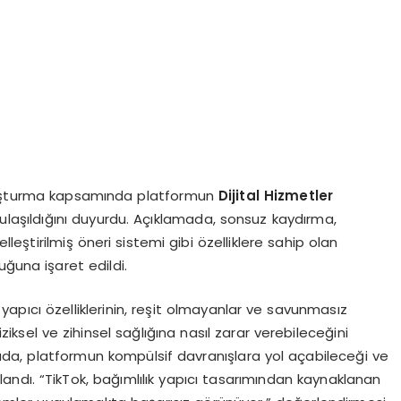
oruşturma kapsamında platformun
Dijital Hizmetler
a ulaşıldığını duyurdu. Açıklamada, sonsuz kaydırma,
elleştirilmiş öneri sistemi gibi özelliklere sahip olan
uğuna işaret edildi.
 yapıcı özelliklerinin, reşit olmayanlar ve savunmasız
iziksel ve zihinsel sağlığına nasıl zarar verebileceğini
ada, platformun kompülsif davranışlara yol açabileceği ve
ulandı. “TikTok, bağımlılık yapıcı tasarımından kaynaklanan