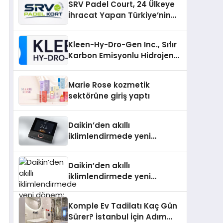
SRV Padel Court, 24 Ülkeye
İhracat Yapan Türkiye’nin
Padel Kortu Üretim Gücü
Kleen-Hy-Dro-Gen Inc., Sıfır
Karbon Emisyonlu Hidrojen
Isıtma Teknolojisinde ISO ve
TSSA Düzenleyici Onaylarını
Marie Rose kozmetik
Aldı
sektörüne giriş yaptı
Daikin’den akıllı
iklimlendirmede yeni
dönem: Madoka Plus
Türkiye’de
Daikin’den akıllı
iklimlendirmede yeni
dönem: Madoka Plus
Türkiye’de
Komple Ev Tadilatı Kaç Gün
Sürer? İstanbul İçin Adım