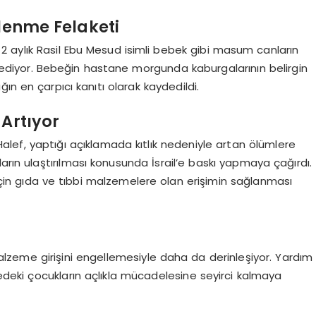
slenme Felaketi
 aylık Rasil Ebu Mesud isimli bebek gibi masum canların
iyor. Bebeğin hastane morgunda kaburgalarının belirgin
ın en çarpıcı kanıtı olarak kaydedildi.
 Artıyor
alef, yaptığı açıklamada kıtlık nedeniyle artan ölümlere
arın ulaştırılması konusunda İsrail’e baskı yapmaya çağırdı.
için gıda ve tıbbi malzemelere olan erişimin sağlanması
 malzeme girişini engellemesiyle daha da derinleşiyor. Yardım
gedeki çocukların açlıkla mücadelesine seyirci kalmaya