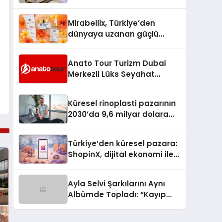
Adım Tadilat Süreci Rehberi
Mirabellix, Türkiye’den
dünyaya uzanan güçlü
büyümesini sürdürüyor
Anato Tour Turizm Dubai
Merkezli Lüks Seyahat
Hizmetleriyle Küresel
Turizmde Öne Çıkıyor
Küresel rinoplasti pazarının
2030’da 9,6 milyar dolara
ulaşması bekleniyor
Türkiye’den küresel pazara:
ShopinX, dijital ekonomi ile
gerçek dünya alışverişini bir
araya getirmeyi hedefliyor
Ayla Selvi Şarkılarını Aynı
Albümde Topladı: “Kayıp
Kasetler 1” 31 Temmuz’da
Yayında