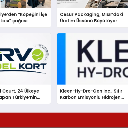
iye’den “Köpeğini İşe
Cesur Packaging, Mısır’daki
tası” çağrısı
Üretim Üssünü Büyütüyor
 Court, 24 Ülkeye
Kleen-Hy-Dro-Gen Inc., Sıfır
apan Türkiye’nin
Karbon Emisyonlu Hidrojen
rtu Üretim Gücü
Isıtma Teknolojisinde ISO ve
TSSA Düzenleyici Onaylarını
Aldı