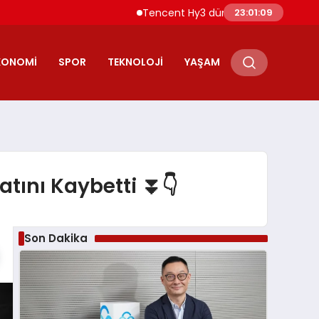
Tencent Hy3 dünya genelinde kullanıma 
23:01:10
KONOMI
SPOR
TEKNOLOJI
YAŞAM
atını Kaybetti ⏬👇
Son Dakika