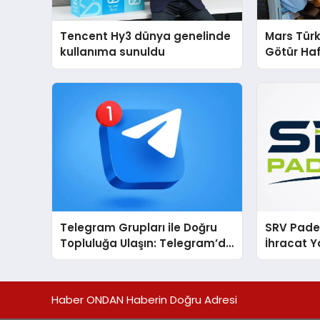
Tencent Hy3 dünya genelinde
Mars Türk
kullanıma sunuldu
Götür Haf
Telegram Grupları ile Doğru
SRV Padel
Topluluğa Ulaşın: Telegram’da
İhracat Y
Aradığınız Topluluğa Daha
Padel Ko
Hızlı Ulaşın
Haber ONDAN Haberin Doğru Adresi