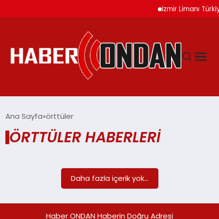
İzmir Limanı Türki
GÜNDEM
Ana Sayfa
örttüler
ÖRTTÜLER HABERLERI
SIYASET
DÜNYA
Daha fazla içerik yok...
EKONOMI
Haber ONDAN Haberin Doğru Adresi