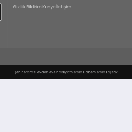
Gizlilik Bildirimi
Künye
İletişim
şehirlerarası evden eve nakliyat
Mersin Haber
Mersin Lojistik