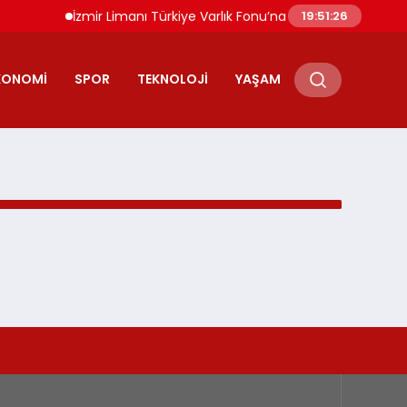
İzmir Limanı Türkiye Varlık Fonu’na Devredildi Alport İş
19:51:26
KONOMI
SPOR
TEKNOLOJI
YAŞAM