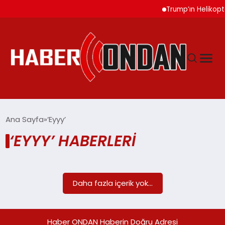
Trump’ın Helikopte
GÜNDEM
Ana Sayfa
‘Eyyy’
‘EYYY’ HABERLERI
SIYASET
DÜNYA
Daha fazla içerik yok...
EKONOMI
Haber ONDAN Haberin Doğru Adresi