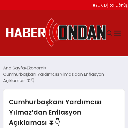
YOK Dijital Dönüşüm İçin
GÜNDEM
Ana Sayfa
Ekonomi
Cumhurbaşkanı Yardımcısı Yılmaz’dan Enflasyon
Açıklaması ⏬👇
SIYASET
DÜNYA
Cumhurbaşkanı Yardımcısı
Yılmaz’dan Enflasyon
EKONOMI
Açıklaması ⏬👇