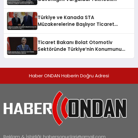
Santralini Ziyaret Etti
Türkiye ve Kanada STA
Müzakerelerine Başlıyor Ticaret
Hacmi Artacak
Ticaret Bakanı Bolat Otomotiv
Sektöründe Türkiye’nin Konumunu
Açıkladı
Haber ONDAN Haberin Doğru Adresi
Reklam & İşbirliği:
habersonuclari@gmail.com