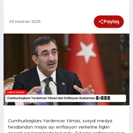
SPOR
Paylaş
03 Haziran 2025
TEKNOLOJI
YAŞAM
Cumhurbaşkanı Yardımcısı Yılmaz, sosyal medya
hesabından mayıs ayı enflasyon verilerine ilişkin