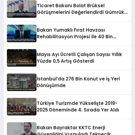
Ticaret Bakanı Bolat Brüksel
Görüşmelerini Değerlendirdi Gümrük
Birliği Güncelleme Talebi Öne Çıktı
Bakan Yumaklı Fırat Havzası
Rehabilitasyon Projesi ile 40 Bin
Haneye Ulaşılacağını Açıkladı
Mayıs Ayı Ücretli Çalışan Sayısı Yıllık
Yüzde 0,5 Artış Gösterdi
İstanbul’da 276 Bin Konut ve İş Yeri
Dönüşümde
Türkiye Turizmde Yükselişte 2019-
2025 Döneminde 4. Sırada Yer Aldı
Bakan Bayraktar KKTC Enerji
Güvenliğini Vurguladı Teknecik