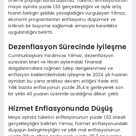
önemli paylaşımlarda bulundu. Tüketici enflasyonunun
mayıs ayında yüzde 1,53 gerçekleştiğini ve aylık artış
hızının belirgin şekilde yavaşladığını vurgulayan Yılmaz,
ekonomi programlarının enflasyonu düşürmek ve
istikrarlı bir büyüme sağlamak amacıyla kararlılıkla
uygulandığını belirtti.
Dezenflasyon Sürecinde İyileşme
Cumhurbaşkanı Yardımcısı Yılmaz, dezenflasyon
sürecinin Mart ve Nisan aylarındaki finansal
dalgalanmalara rağmen talep dengelenmesi ve
enflasyon beklentilerindeki iyileşme ile 2024 yılı haziran
ayından bu yana aralıksız devam ettiğini ifade etti.
Yıllık bazda enflasyonun yüzde 35,4’e gerileyerek son
bir yılda 40 puanın üzerinde azaldığına dikkat çekti.
Hizmet Enflasyonunda Düşüş
Mayıs ayında tüketici enflasyonunun yüzde 1,53 olarak
gerçekleştiğini belirten Yılmaz, hizmet enflasyonundaki
düşüşün belirginleştiğini ve yıllık mal enflasyonunun