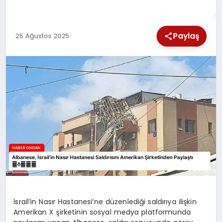
SPOR
Paylaş
25 Ağustos 2025
TEKNOLOJI
YAŞAM
İsrail’in Nasır Hastanesi’ne düzenlediği saldırıya ilişkin
Amerikan X şirketinin sosyal medya platformunda