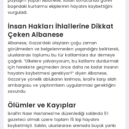
paylaşım yapan Albanese, saldırı sonucunda görev
başındaki kurtarma ekiplerinin hayatını kaybettiğini
vurguladı.
İnsan Hakları İhlallerine Dikkat
Çeken Albanese
Albanese, Gazze’deki olayların çoğu zaman
görülmeden ve belgelenmeden yaşandığını belirterek,
uluslararası toplumu bu tür katliamlara dur demeye
çağırdı. “Ülkelere yalvarıyorum, bu katliamı durdurmak
için harekete geçmeden önce daha ne kadar insanın
hayatını kaybetmesi gerekiyor?” diyen Albanese,
Gazze’ye yönelik ablukanın kırılması, İsrail’e karşı silah
ambargosu ve yaptırımların uygulanması gerektiğini
savundu.
Ölümler ve Kayıplar
İsrail’in Nasır Hastanesi’ne düzenlediği saldırıda 5’i
gazeteci olmak üzere toplam 15 kişi hayatını
kaybetmişti. Saldırı, uluslararası arenada büyük yankı