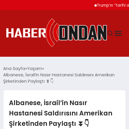
Trump’ın “tarihi anlaş
GÜNDEM
Ana Sayfa
Yaşam
Albanese, İsrail’in Nasır Hastanesi Saldırısını Amerikan
Şirketinden Paylaştı ⏬👇
SIYASET
DÜNYA
Albanese, İsrail’in Nasır
Hastanesi Saldırısını Amerikan
EKONOMI
Şirketinden Paylaştı ⏬👇