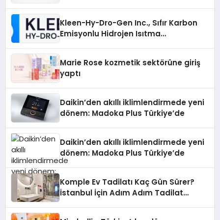
Gücü
Kleen-Hy-Dro-Gen Inc., Sıfır Karbon
Emisyonlu Hidrojen Isıtma
Teknolojisinde ISO ve TSSA
Düzenleyici Onaylarını Aldı
Marie Rose kozmetik sektörüne giriş
yaptı
Daikin’den akıllı iklimlendirmede yeni
dönem: Madoka Plus Türkiye’de
Daikin’den akıllı iklimlendirmede yeni
dönem: Madoka Plus Türkiye’de
Komple Ev Tadilatı Kaç Gün Sürer?
İstanbul İçin Adım Adım Tadilat
Süreci Rehberi