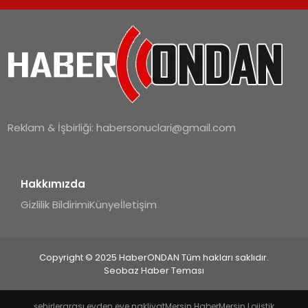
Reklam & İşbirliği:
habersonuclari@gmail.com
Hakkımızda
Gizlilik Bildirimi
Künye
İletişim
Copyright © 2025 HaberONDAN Tüm hakları saklıdır.
Seobaz Haber Teması
şehirlerarası evden eve nakliyat
Mersin Haber
Mersin Lojistik