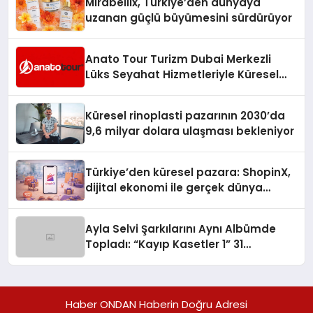
Mirabellix, Türkiye’den dünyaya
uzanan güçlü büyümesini sürdürüyor
Anato Tour Turizm Dubai Merkezli
Lüks Seyahat Hizmetleriyle Küresel
Turizmde Öne Çıkıyor
Küresel rinoplasti pazarının 2030’da
9,6 milyar dolara ulaşması bekleniyor
Türkiye’den küresel pazara: ShopinX,
dijital ekonomi ile gerçek dünya
alışverişini bir araya getirmeyi
hedefliyor
Ayla Selvi Şarkılarını Aynı Albümde
Topladı: “Kayıp Kasetler 1” 31
Temmuz’da Yayında
Haber ONDAN Haberin Doğru Adresi